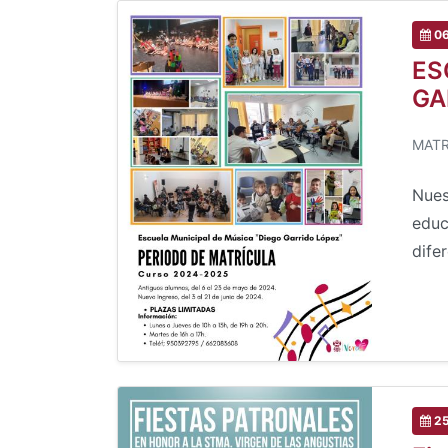
06
ES
GA
MATR
Nues
educ
dife
25