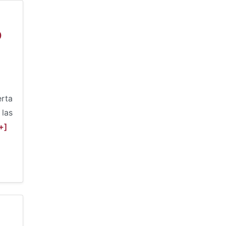
O
rta
 las
+]