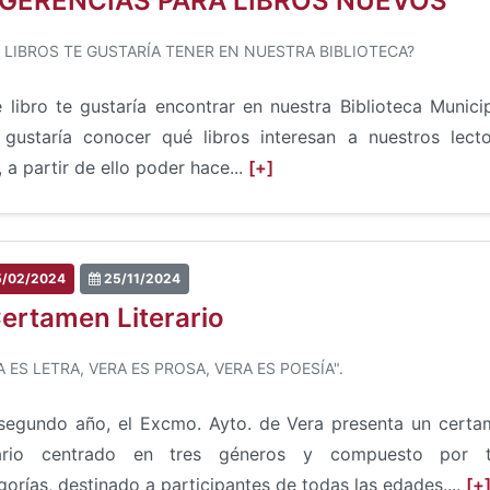
GERENCIAS PARA LIBROS NUEVOS
 LIBROS TE GUSTARÍA TENER EN NUESTRA BIBLIOTECA?
 libro te gustaría encontrar en nuestra Biblioteca Munici
gustaría conocer qué libros interesan a nuestros lecto
, a partir de ello poder hace...
[+]
/02/2024
25/11/2024
Certamen Literario
A ES LETRA, VERA ES PROSA, VERA ES POESÍA".
segundo año, el Excmo. Ayto. de Vera presenta un certa
erario centrado en tres géneros y compuesto por t
gorías, destinado a participantes de todas las edades....
[+