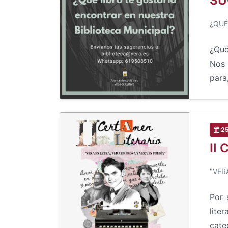
SU
¿QUÉ
¿Qué
Nos 
para
25
II 
"VER
Por 
lit
cate