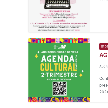
02
AG
Audit
Cont
pres
2024