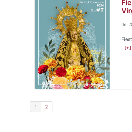
Fie
Vir
del 2
Fies
[+]
1
2