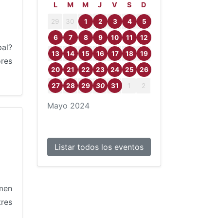
L
M
M
J
V
S
D
29
30
1
2
3
4
5
6
7
8
9
10
11
12
pal?
13
14
15
16
17
18
19
res
20
21
22
23
24
25
26
27
28
29
30
31
1
2
Mayo
2024
Listar todos los eventos
men
res
]