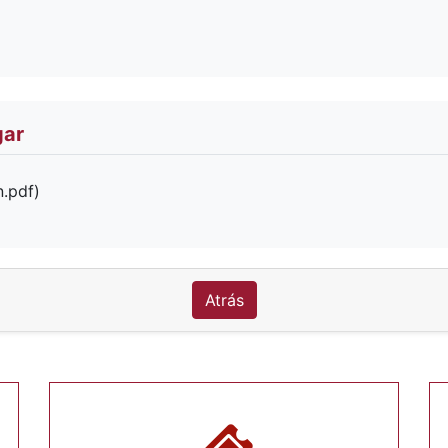
gar
.pdf)
Atrás