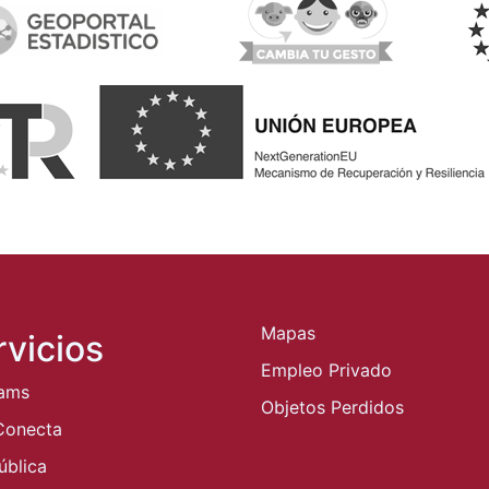
Mapas
rvicios
Empleo Privado
ams
Objetos Perdidos
Conecta
ública