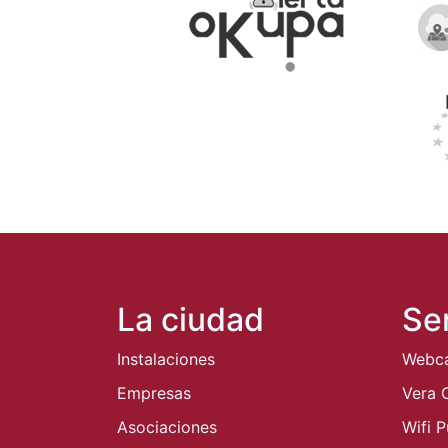
La ciudad
Se
Instalaciones
Webc
Empresas
Vera 
Asociaciones
Wifi P