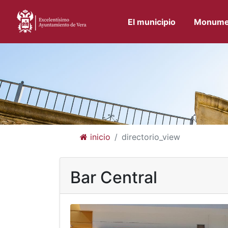
El municipio
Monume
inicio
directorio_view
Bar Central