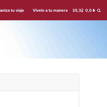
aniza tu viaje
Vívelo a tu manera
35,3
0,0