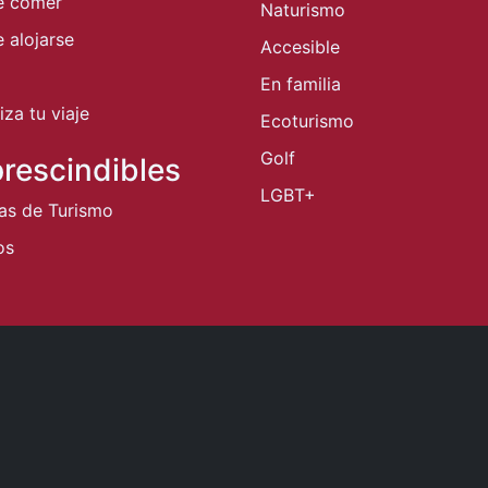
e comer
Naturismo
 alojarse
Accesible
En familia
za tu viaje
Ecoturismo
Golf
rescindibles
LGBT+
nas de Turismo
os