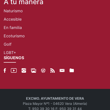
A tu manera
Naturismo
Accesible
En familia
Ecoturismo
Golf
LGBT+
SÍGUENOS
EXCMO. AYUNTAMIENTO DE VERA
Plaza Mayor Nº1 - 04620 Vera (Almería)
T: 950 39 30 16 F: 950 39 31 44