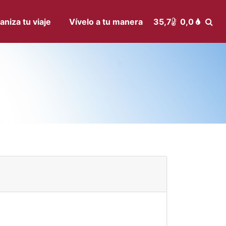
aniza tu viaje
Vívelo a tu manera
35,7
0,0