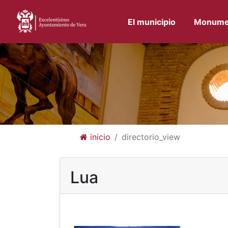
El municipio
Monume
inicio
directorio_view
Lua