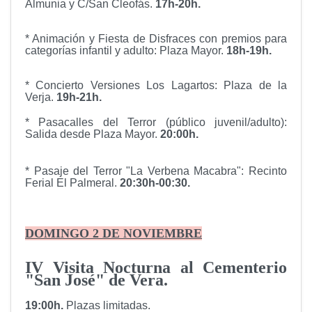
Almunia y C/San Cleofás.
17h-20h.
* Animación y Fiesta de Disfraces con premios para
categorías infantil y adulto: Plaza Mayor.
18h-19h.
* Concierto Versiones Los Lagartos: Plaza de la
Verja.
19h-21h.
* Pasacalles del Terror (público juvenil/adulto):
Salida desde Plaza Mayor.
20:00h
.
* Pasaje del Terror "La Verbena Macabra": Recinto
Ferial El Palmeral.
20:30h-00:30.
DOMINGO 2
DE NOVIEMBRE
I
V
Visita Nocturna al Cementerio
"San José" de Vera.
19:00h
.
Plazas limitadas.