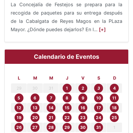
La Concejalía de Festejos se prepara para la
recogida de paquetes para su entrega después
de la Cabalgata de Reyes Magos en la PLaza
Mayor. ¿Dónde puedes dejarlos? En l...
[+]
Calendario de Eventos
L
M
M
J
V
S
D
29
30
31
1
2
3
4
5
6
7
8
9
10
11
12
13
14
15
16
17
18
19
20
21
22
23
24
25
26
27
28
29
30
31
1